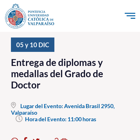
Click acá para ir directamente al contenido
La Universidad
05 y 10
DIC
Investigación, Creación e Innovación
Entrega de diplomas y
PUCV Internacional
medallas del Grado de
Vinculación con el Medio
Doctor
Admisión
Lugar del Evento:
Avenida Brasil 2950,
Pregrado
Valparaíso
Hora del Evento:
11:00 horas
Postgrado
Formación Continua