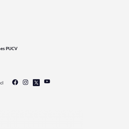
nes PUCV
cl