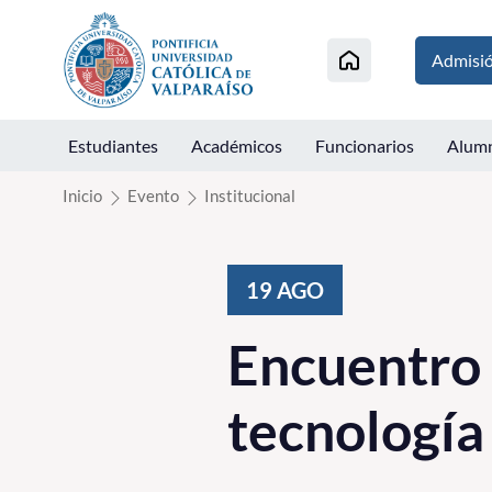
Click acá para ir directamente al contenido
Admisi
Estudiantes
Académicos
Funcionarios
Alum
Inicio
Evento
Institucional
19
AGO
Encuentro
tecnología