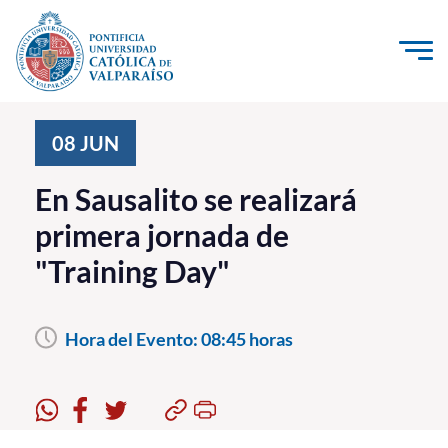
Click acá para ir directamente al contenido
La Universidad
08
JUN
Investigación, Creación e Innovación
En Sausalito se realizará
PUCV Internacional
primera jornada de
Vinculación con el Medio
"Training Day"
Admisión
Hora del Evento:
08:45 horas
Pregrado
Postgrado
Formación Continua