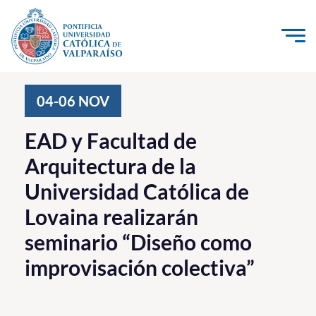
Click acá para ir directamente al contenido
La Universidad
04-06
NOV
Investigación, Creación e Innovación
EAD y Facultad de
PUCV Internacional
Arquitectura de la
Vinculación con el Medio
Universidad Católica de
Lovaina realizarán
Admisión
seminario “Diseño como
Pregrado
improvisación colectiva”
Postgrado
Formación Continua