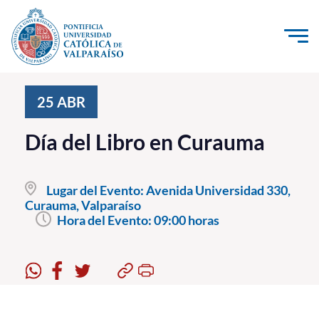
Click acá para ir directamente al contenido
La Universidad
25
ABR
Investigación, Creación e Innovación
Día del Libro en Curauma
PUCV Internacional
Vinculación con el Medio
Lugar del Evento:
Avenida Universidad 330,
Curauma, Valparaíso
Hora del Evento:
09:00 horas
Admisión
Pregrado
Postgrado
Formación Continua