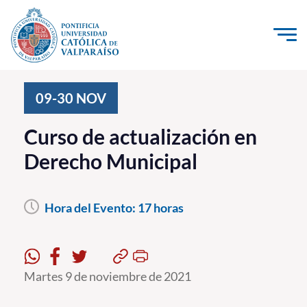
Click acá para ir directamente al contenido
La Universidad
09-30
NOV
Investigación, Creación e Innovación
Curso de actualización en
PUCV Internacional
Derecho Municipal
Vinculación con el Medio
Hora del Evento:
17 horas
Admisión
Pregrado
Postgrado
Martes 9 de noviembre de 2021
Formación Continua