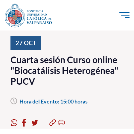
Click acá para ir directamente al contenido
La Universidad
27
OCT
Investigación, Creación e Innovación
Cuarta sesión Curso online
PUCV Internacional
"Biocatálisis Heterogénea"
Vinculación con el Medio
PUCV
Admisión
Hora del Evento:
15:00 horas
Pregrado
Postgrado
Formación Continua