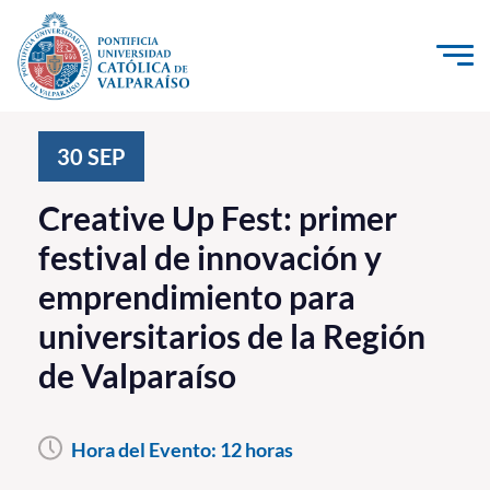
Click acá para ir directamente al contenido
La Universidad
30
SEP
Investigación, Creación e Innovación
Creative Up Fest: primer
PUCV Internacional
festival de innovación y
Vinculación con el Medio
emprendimiento para
universitarios de la Región
Admisión
de Valparaíso
Pregrado
Postgrado
Hora del Evento:
12 horas
Formación Continua