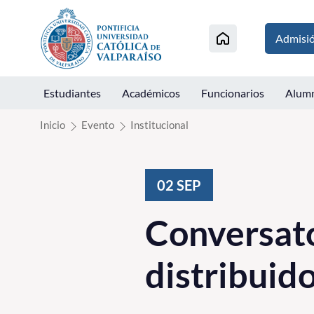
Click acá para ir directamente al contenido
Admisi
Estudiantes
Académicos
Funcionarios
Alum
Inicio
Evento
Institucional
02
SEP
Conversato
distribuid