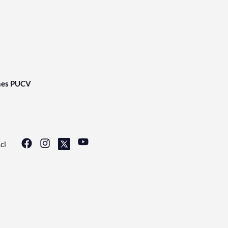
nes PUCV
cl