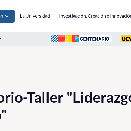
La Universidad
Investigación, Creación e Innovació
ón
ni
rio-Taller "Liderazg
o"