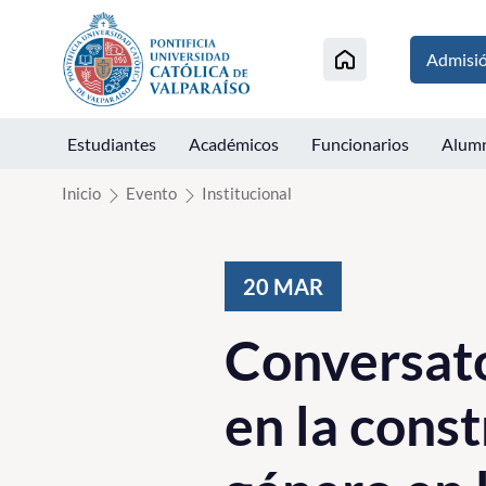
Click acá para ir directamente al contenido
Admisi
Estudiantes
Académicos
Funcionarios
Alum
Inicio
Evento
Institucional
20
MAR
Conversato
en la const