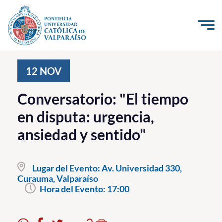
Click acá para ir directamente al contenido
La Universidad
12
NOV
Investigación, Creación e Innovación
Conversatorio: "El tiempo
PUCV Internacional
en disputa: urgencia,
Vinculación con el Medio
ansiedad y sentido"
Admisión
Lugar del Evento:
Av. Universidad 330,
Pregrado
Curauma, Valparaíso
Hora del Evento:
17:00
Postgrado
Formación Continua