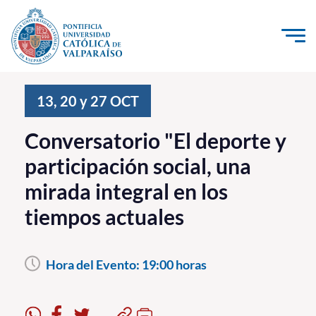
Click acá para ir directamente al contenido
La Universidad
13, 20 y 27
OCT
Investigación, Creación e Innovación
Conversatorio "El deporte y
PUCV Internacional
participación social, una
Vinculación con el Medio
mirada integral en los
tiempos actuales
Admisión
Pregrado
Hora del Evento:
19:00 horas
Postgrado
Formación Continua