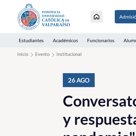
Click acá para ir directamente al contenido
Admisi
Estudiantes
Académicos
Funcionarios
Alum
Inicio
Evento
Institucional
26
AGO
Conversato
y respuesta