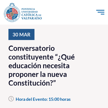
Click acá para ir directamente al contenido
La Universidad
30
MAR
Investigación, Creación e Innovación
Conversatorio
PUCV Internacional
constituyente “¿Qué
Vinculación con el Medio
educación necesita
proponer la nueva
Admisión
Constitución?”
Pregrado
Postgrado
Hora del Evento:
15:00 horas
Formación Continua