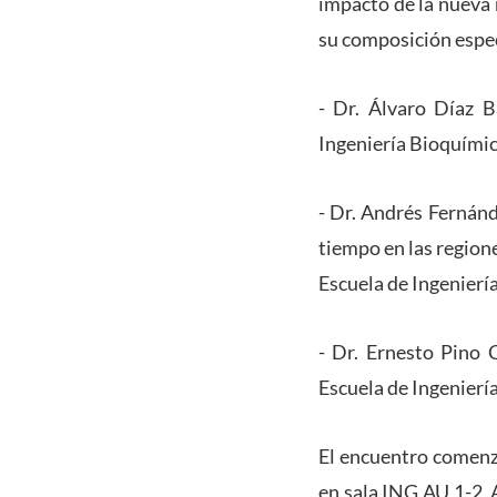
impacto de la nueva 
su composición espect
- Dr. Álvaro Díaz B
Ingeniería Bioquímic
- Dr. Andrés Fernánde
tiempo en las regione
Escuela de Ingenierí
- Dr. Ernesto Pino C
Escuela de Ingenierí
El encuentro comenza
en sala ING AU 1-2 A