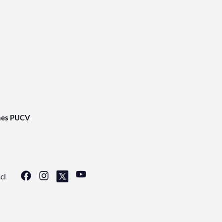
nes PUCV
cl