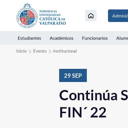
Click acá para ir directamente al contenido
Admisi
Estudiantes
Académicos
Funcionarios
Alum
Inicio
Evento
Institucional
29
SEP
Continúa S
FIN´ 22