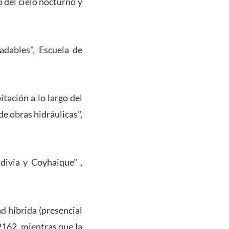
 del cielo nocturno y
adables", Escuela de
itación a lo largo del
de obras hidráulicas",
ldivia y Coyhaique" ,
d híbrida (presencial
2162, mientras que la