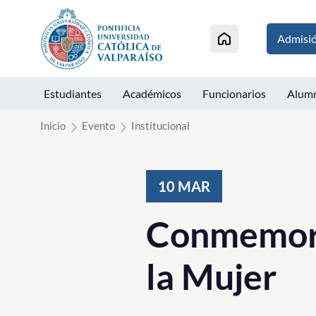
Click acá para ir directamente al contenido
Admisi
Estudiantes
Académicos
Funcionarios
Alum
Inicio
Evento
Institucional
10
MAR
Conmemorac
la Mujer