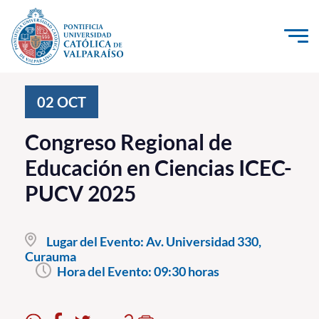
Click acá para ir directamente al contenido
La Universidad
02
OCT
Investigación, Creación e Innovación
Congreso Regional de
PUCV Internacional
Educación en Ciencias ICEC-
Vinculación con el Medio
PUCV 2025
Admisión
Lugar del Evento:
Av. Universidad 330,
Pregrado
Curauma
Hora del Evento:
09:30 horas
Postgrado
Formación Continua