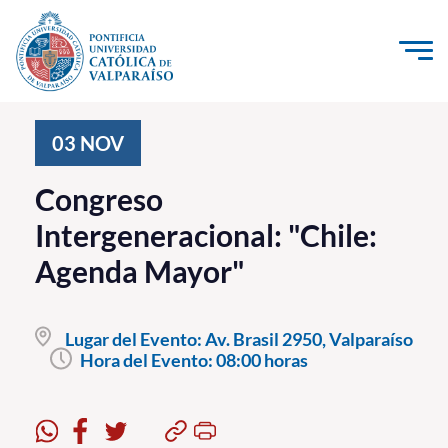
Click acá para ir directamente al contenido
La Universidad
03
NOV
Investigación, Creación e Innovación
Congreso
PUCV Internacional
Intergeneracional: "Chile:
Vinculación con el Medio
Agenda Mayor"
Admisión
Lugar del Evento:
Av. Brasil 2950, Valparaíso
Pregrado
Hora del Evento:
08:00 horas
Postgrado
Formación Continua