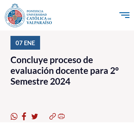
Click acá para ir directamente al contenido
La Universidad
07
ENE
Investigación, Creación e Innovación
Concluye proceso de
PUCV Internacional
evaluación docente para 2°
Vinculación con el Medio
Semestre 2024
Admisión
Pregrado
Postgrado
Formación Continua