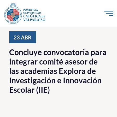
Click acá para ir directamente al contenido
La Universidad
23
ABR
Investigación, Creación e Innovación
Concluye convocatoria para
PUCV Internacional
integrar comité asesor de
Vinculación con el Medio
las academias Explora de
Investigación e Innovación
Admisión
Escolar (IIE)
Pregrado
Postgrado
Formación Continua