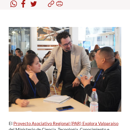
Estudiantes
Académicos
Funcionarios
Alumni
English
El
Proyecto Asociativo Regional (PAR) Explora Valparaíso
del Ministerio de Ciencia, Tecnología, Conocimiento e