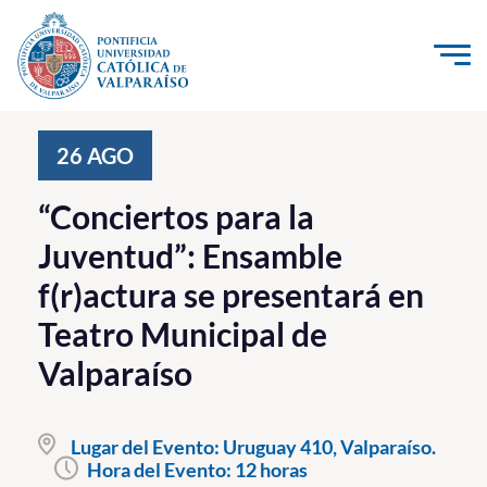
Click acá para ir directamente al contenido
La Universidad
26
AGO
Investigación, Creación e Innovación
“Conciertos para la
PUCV Internacional
Juventud”: Ensamble
Vinculación con el Medio
f(r)actura se presentará en
Teatro Municipal de
Admisión
Valparaíso
Pregrado
Postgrado
Lugar del Evento:
Uruguay 410, Valparaíso.
Hora del Evento:
12 horas
Formación Continua