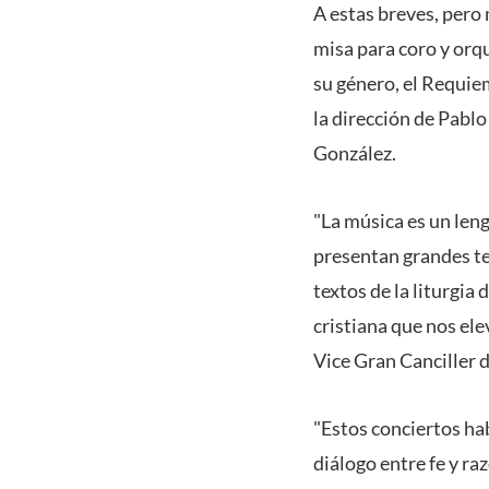
A estas breves, pero
misa para coro y orq
su género, el Requie
la dirección de Pablo
González.
"
La música es un leng
presentan grandes te
textos de la liturgia
cristiana que nos ele
Vice Gran Canciller d
"Estos conciertos hab
diálogo entre fe y ra