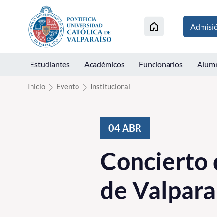
Click acá para ir directamente al contenido
Admisi
Estudiantes
Académicos
Funcionarios
Alum
Inicio
Evento
Institucional
04
ABR
Concierto 
de Valpara