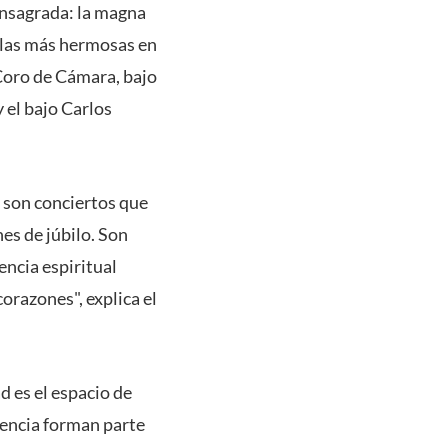
onsagrada: la magna
 las más hermosas en
 Coro de Cámara, bajo
y el bajo Carlos
s son conciertos que
es de júbilo. Son
encia espiritual
orazones", explica el
d es el espacio de
ciencia forman parte