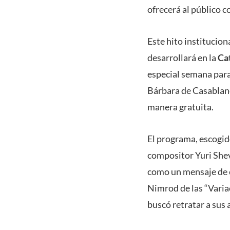
ofrecerá al público 
Este hito institucion
desarrollará en la
Cat
especial semana para
Bárbara de Casablanca
manera gratuita.
El programa, escogido
compositor Yuri Shev
como un mensaje de ce
Nimrod de las “Varia
buscó retratar a sus