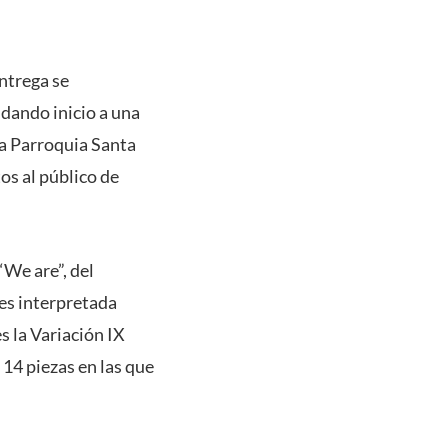
entrega se
, dando inicio a una
la Parroquia Santa
os al público de
“We are”, del
es interpretada
s la Variación IX
14 piezas en las que