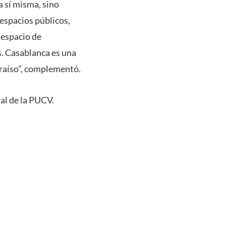
a sí misma, sino
 espacios públicos,
s espacio de
s. Casablanca es una
araíso", complementó.
al de la PUCV.