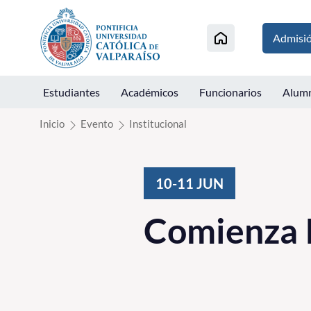
Click acá para ir directamente al contenido
Admisi
Estudiantes
Académicos
Funcionarios
Alum
Inicio
Evento
Institucional
10-11
JUN
Comienza 