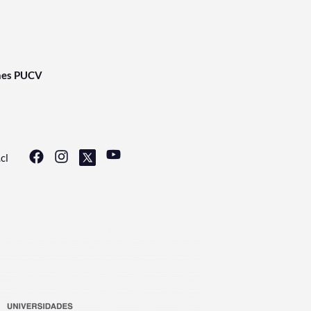
nes PUCV
cl