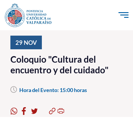
Click acá para ir directamente al contenido
La Universidad
29
NOV
Investigación, Creación e Innovación
Coloquio "Cultura del
PUCV Internacional
encuentro y del cuidado"
Vinculación con el Medio
Hora del Evento:
15:00 horas
Admisión
Pregrado
Postgrado
Formación Continua