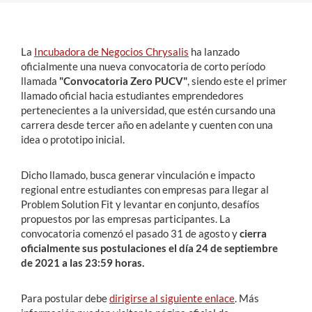
Estudiantes
La
Incubadora de Negocios Chrysalis
ha lanzado
Académicos
oficialmente una nueva convocatoria de corto período
llamada
"Convocatoria Zero PUCV"
, siendo este el primer
Funcionarios
llamado oficial hacia estudiantes emprendedores
pertenecientes a la universidad, que estén cursando una
Alumni
carrera desde tercer año en adelante y cuenten con una
idea o prototipo inicial.
English
Dicho llamado, busca generar vinculación e impacto
regional entre estudiantes con empresas para llegar al
Problem Solution Fit y levantar en conjunto, desafíos
propuestos por las empresas participantes. La
convocatoria comenzó el pasado 31 de agosto y
cierra
oficialmente sus postulaciones el día 24 de septiembre
de 2021 a las 23:59 horas.
Para postular debe
dirigirse al siguiente enlace
. Más