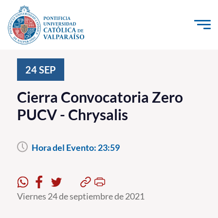
Click acá para ir directamente al contenido
La Universidad
24
SEP
Investigación, Creación e Innovación
Cierra Convocatoria Zero
PUCV Internacional
PUCV - Chrysalis
Vinculación con el Medio
Hora del Evento:
23:59
Admisión
Pregrado
Postgrado
Viernes 24 de septiembre de 2021
Formación Continua