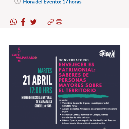
Hora del Evento:
17 horas
Estudiantes
Académicos
Funcionarios
Alumni
English