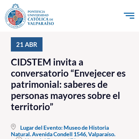
Click acá para ir directamente al contenido
La Universidad
21
ABR
Investigación, Creación e Innovación
CIDSTEM invita a
PUCV Internacional
conversatorio “Envejecer es
Vinculación con el Medio
patrimonial: saberes de
personas mayores sobre el
Admisión
territorio”
Pregrado
Postgrado
Lugar del Evento:
Museo de Historia
Natural. Avenida Condell 1546, Valparaíso.
Formación Continua