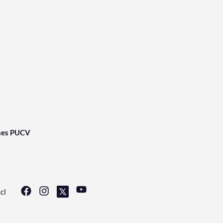
nes PUCV
cl