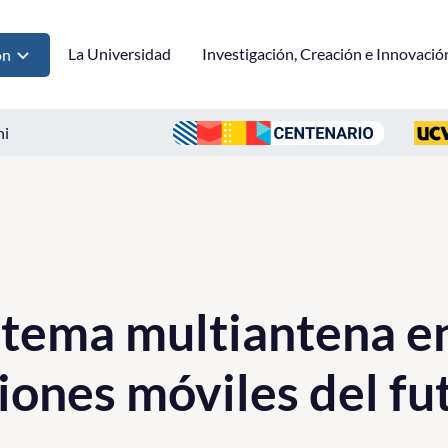
La Universidad
Investigación, Creación e Innovació
ón
ni
stema multiantena en
ones móviles del fu