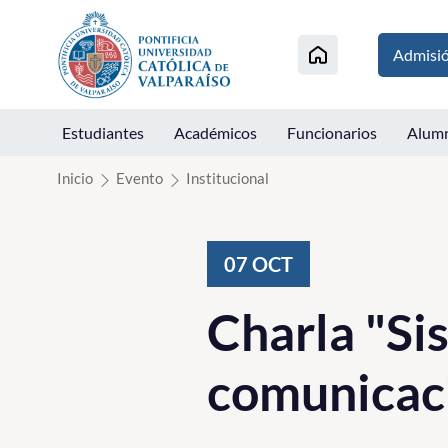
Click acá para ir directamente al contenido
Admisi
Estudiantes
Académicos
Funcionarios
Alum
Inicio
Evento
Institucional
07
OCT
Charla "Si
comunicaci