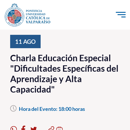
Click acá para ir directamente al contenido
La Universidad
11
AGO
Investigación, Creación e Innovación
Charla Educación Especial
PUCV Internacional
"Dificultades Específicas del
Vinculación con el Medio
Aprendizaje y Alta
Capacidad"
Admisión
Pregrado
Hora del Evento:
18:00 horas
Postgrado
Formación Continua