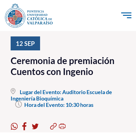
Click acá para ir directamente al contenido
La Universidad
12
SEP
Investigación, Creación e Innovación
Ceremonia de premiación
PUCV Internacional
Cuentos con Ingenio
Vinculación con el Medio
Lugar del Evento:
Auditorio Escuela de
Admisión
Ingeniería Bioquímica
Hora del Evento:
10:30 horas
Pregrado
Postgrado
Formación Continua