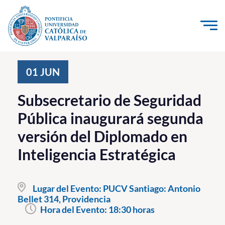
Click acá para ir directamente al contenido
La Universidad
01
JUN
Investigación, Creación e Innovación
Subsecretario de Seguridad
PUCV Internacional
Pública inaugurará segunda
Vinculación con el Medio
versión del Diplomado en
Inteligencia Estratégica
Admisión
Pregrado
Lugar del Evento:
PUCV Santiago: Antonio
Bellet 314, Providencia
Postgrado
Hora del Evento:
18:30 horas
Formación Continua