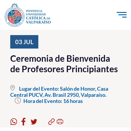
Click acá para ir directamente al contenido
La Universidad
03
JUL
Investigación, Creación e Innovación
Ceremonia de Bienvenida
PUCV Internacional
de Profesores Principiantes
Vinculación con el Medio
Lugar del Evento:
Salón de Honor, Casa
Admisión
Central PUCV, Av. Brasil 2950, Valparaíso.
Hora del Evento:
16 horas
Pregrado
Postgrado
Formación Continua