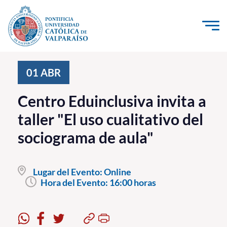
Click acá para ir directamente al contenido
La Universidad
01
ABR
Investigación, Creación e Innovación
Centro Eduinclusiva invita a
PUCV Internacional
taller "El uso cualitativo del
Vinculación con el Medio
sociograma de aula"
Admisión
Lugar del Evento:
Online
Pregrado
Hora del Evento:
16:00 horas
Postgrado
Formación Continua