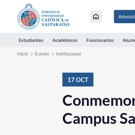
Click acá para ir directamente al contenido
Admisi
Estudiantes
Académicos
Funcionarios
Alum
Inicio
Evento
Institucional
17
OCT
Conmemorac
Campus Sa