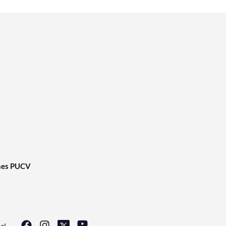
nes PUCV
cl