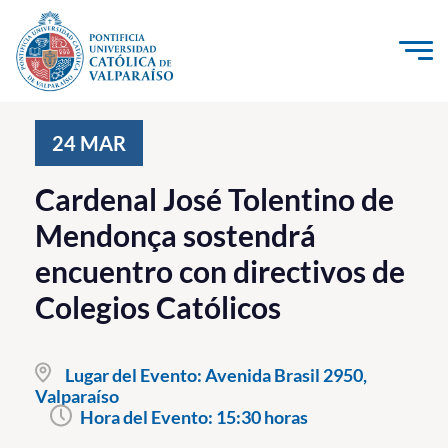
Click acá para ir directamente al contenido
La Universidad
24
MAR
Investigación, Creación e Innovación
Cardenal José Tolentino de
PUCV Internacional
Mendonça sostendrá
Vinculación con el Medio
encuentro con directivos de
Colegios Católicos
Admisión
Pregrado
Lugar del Evento:
Avenida Brasil 2950,
Valparaíso
Postgrado
Hora del Evento:
15:30 horas
Formación Continua