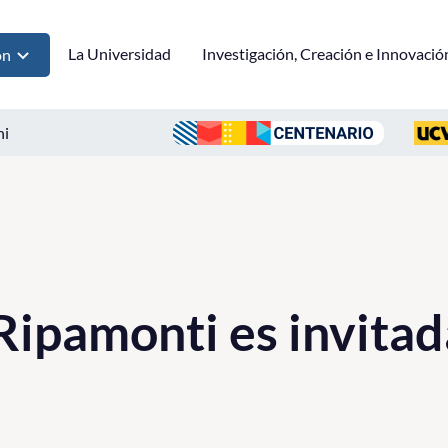
La Universidad
Investigación, Creación e Innovació
ón
ni
Ripamonti es invita