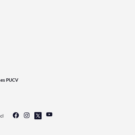
nes PUCV
cl