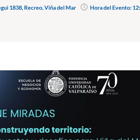
ui 1838, Recreo, Viña del Mar
Hora del Evento:
12: