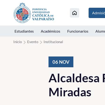
Click acá para ir directamente al contenido
Admisi
Estudiantes
Académicos
Funcionarios
Alum
Inicio
Evento
Institucional
06
NOV
Alcaldesa 
Miradas