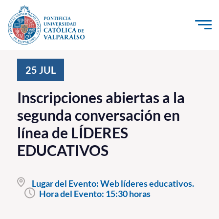
Click acá para ir directamente al contenido
La Universidad
25
JUL
Investigación, Creación e Innovación
Inscripciones abiertas a la
PUCV Internacional
segunda conversación en
Vinculación con el Medio
línea de LÍDERES
EDUCATIVOS
Admisión
Pregrado
Lugar del Evento:
Web líderes educativos.
Hora del Evento:
15:30 horas
Postgrado
Formación Continua