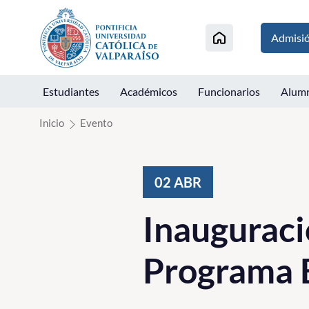
Click acá para ir directamente al contenido
Admisi
Estudiantes
Académicos
Funcionarios
Alum
Inicio
Evento
02
ABR
Inaugurac
Programa 