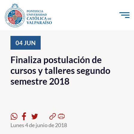
Click acá para ir directamente al contenido
La Universidad
04
JUN
Investigación, Creación e Innovación
Finaliza postulación de
PUCV Internacional
cursos y talleres segundo
Vinculación con el Medio
semestre 2018
Admisión
Pregrado
Postgrado
Lunes 4 de junio de 2018
Formación Continua