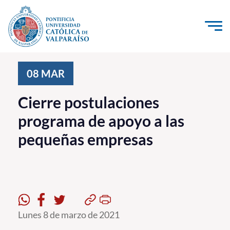
Click acá para ir directamente al contenido
La Universidad
08
MAR
Investigación, Creación e Innovación
Cierre postulaciones
PUCV Internacional
programa de apoyo a las
Vinculación con el Medio
pequeñas empresas
Admisión
Pregrado
Postgrado
Lunes 8 de marzo de 2021
Formación Continua