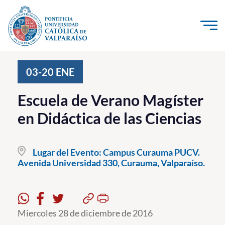
Click acá para ir directamente al contenido
La Universidad
03-20
ENE
Investigación, Creación e Innovación
Escuela de Verano Magíster
PUCV Internacional
en Didáctica de las Ciencias
Vinculación con el Medio
Lugar del Evento:
Campus Curauma PUCV.
Admisión
Avenida Universidad 330, Curauma, Valparaíso.
Pregrado
Postgrado
Miercoles 28 de diciembre de 2016
Formación Continua