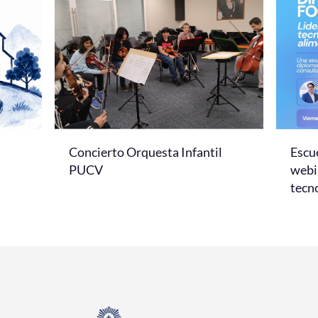
Concierto Orquesta Infantil
Escue
PUCV
webi
tecno