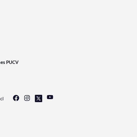
nes PUCV
cl