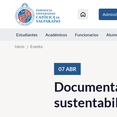
Click acá para ir directamente al contenido
Admisi
Estudiantes
Académicos
Funcionarios
Alum
Inicio
Evento
07
ABR
Documental
sustentabi