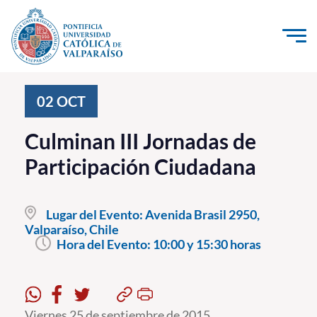
Click acá para ir directamente al contenido
La Universidad
02
OCT
Investigación, Creación e Innovación
Culminan III Jornadas de
PUCV Internacional
Participación Ciudadana
Vinculación con el Medio
Lugar del Evento:
Avenida Brasil 2950,
Admisión
Valparaíso, Chile
Hora del Evento:
10:00 y 15:30 horas
Pregrado
Postgrado
Formación Continua
Viernes 25 de septiembre de 2015