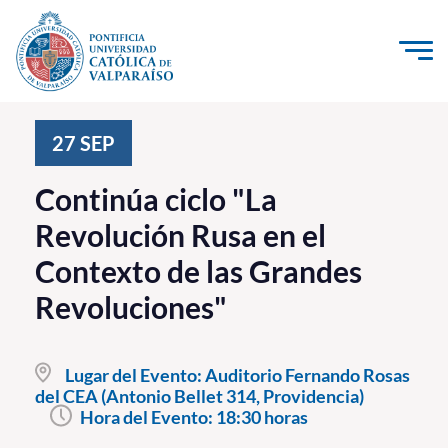
Click acá para ir directamente al contenido
La Universidad
27
SEP
Investigación, Creación e Innovación
Continúa ciclo "La
PUCV Internacional
Revolución Rusa en el
Vinculación con el Medio
Contexto de las Grandes
Revoluciones"
Admisión
Pregrado
Lugar del Evento:
Auditorio Fernando Rosas
del CEA (Antonio Bellet 314, Providencia)
Postgrado
Hora del Evento:
18:30 horas
Formación Continua