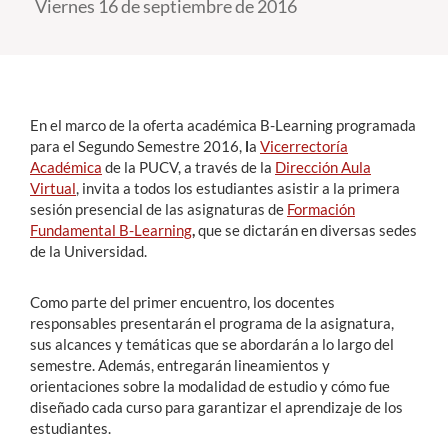
Viernes 16 de septiembre de 2016
Estudiantes
Académicos
En el marco de la oferta académica B-Learning programada
Funcionarios
para el Segundo Semestre 2016,
l
a
Vicerrectoría
Alumni
Académica
de la PUCV, a través de la
Dirección Aula
Virtual
, invita a todos los estudiantes asistir a la primera
sesión presencial de las asignaturas de
Formación
Fundamental B-Learning
,
que se dictarán en diversas sedes
English
de la Universidad.
Como parte del primer encuentro, los docentes
responsables presentarán el programa de la asignatura,
sus alcances y temáticas que se abordarán a lo largo del
semestre. Además, entregarán lineamientos y
orientaciones sobre la modalidad de estudio y cómo fue
diseñado cada curso para garantizar el aprendizaje de los
estudiantes.