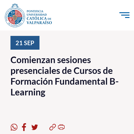
Click acá para ir directamente al contenido
La Universidad
21
SEP
Investigación, Creación e Innovación
Comienzan sesiones
PUCV Internacional
presenciales de Cursos de
Vinculación con el Medio
Formación Fundamental B-
Learning
Admisión
Pregrado
Postgrado
Formación Continua