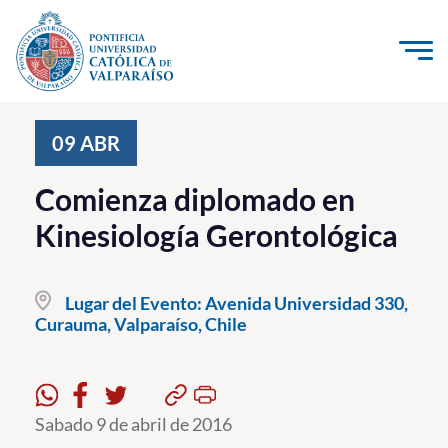
Click acá para ir directamente al contenido
La Universidad
09
ABR
Investigación, Creación e Innovación
Comienza diplomado en
PUCV Internacional
Kinesiología Gerontológica
Vinculación con el Medio
Lugar del Evento:
Avenida Universidad 330,
Admisión
Curauma, Valparaíso, Chile
Pregrado
Postgrado
Sabado 9 de abril de 2016
Formación Continua