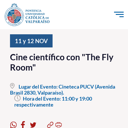
Click acá para ir directamente al contenido
La Universidad
11 y 12
NOV
Investigación, Creación e Innovación
Cine científico con "The Fly
PUCV Internacional
Room"
Vinculación con el Medio
Lugar del Evento:
Cineteca PUCV (Avenida
Admisión
Brasil 2830, Valparaíso).
Hora del Evento:
11:00 y 19:00
Pregrado
respectivamente
Postgrado
Formación Continua