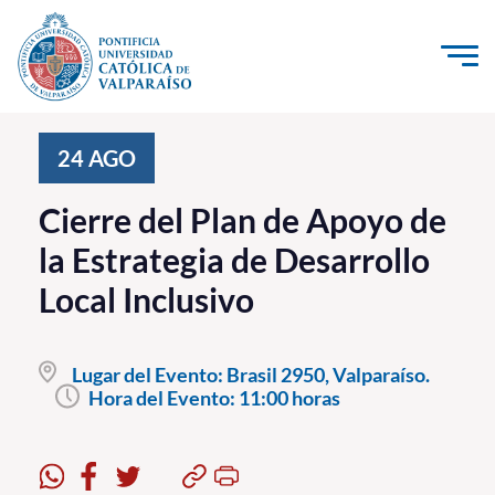
Click acá para ir directamente al contenido
La Universidad
24
AGO
Investigación, Creación e Innovación
Cierre del Plan de Apoyo de
PUCV Internacional
la Estrategia de Desarrollo
Vinculación con el Medio
Local Inclusivo
Admisión
Lugar del Evento:
Brasil 2950, Valparaíso.
Pregrado
Hora del Evento:
11:00 horas
Postgrado
Formación Continua