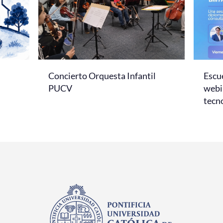
Concierto Orquesta Infantil
Escue
PUCV
webi
tecno