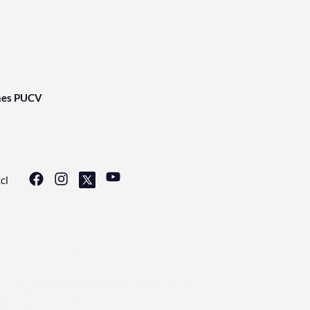
nes PUCV
cl