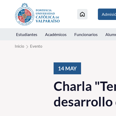
Click acá para ir directamente al contenido
Admisi
Estudiantes
Académicos
Funcionarios
Alum
Inicio
Evento
14
MAY
Charla "Te
desarrollo