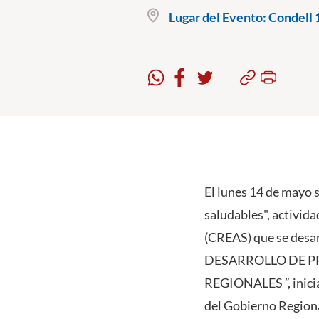
Lugar del Evento:
Condell 1
El lunes 14 de mayo s
saludables", activid
(CREAS) que se des
DESARROLLO DE P
REGIONALES
”
, ini
del Gobierno Regiona