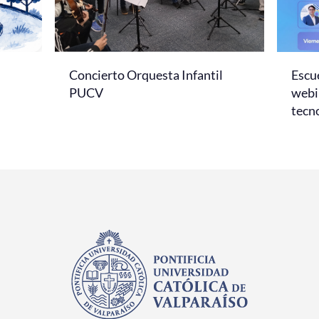
Concierto Orquesta Infantil
Escue
PUCV
webi
tecno