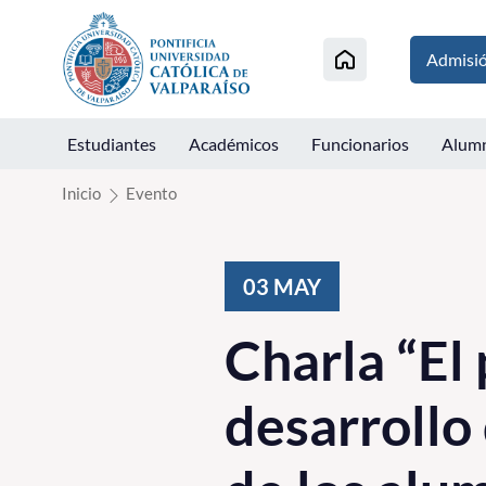
Click acá para ir directamente al contenido
Admisi
Estudiantes
Académicos
Funcionarios
Alum
Inicio
Evento
03
MAY
Charla “El 
desarrollo 