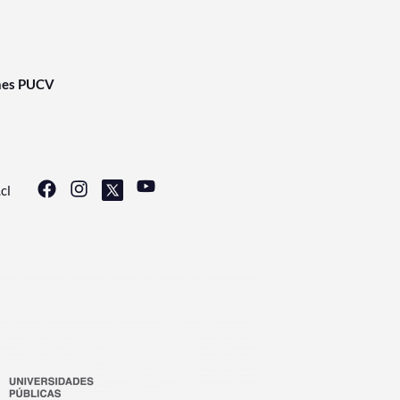
nes PUCV
cl