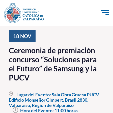
Click acá para ir directamente al contenido
La Universidad
18
NOV
Investigación, Creación e Innovación
Ceremonia de premiación
PUCV Internacional
concurso “Soluciones para
Vinculación con el Medio
el Futuro” de Samsung y la
PUCV
Admisión
Pregrado
Lugar del Evento:
Sala Obra Gruesa PUCV.
Edificio Monseñor Gimpert. Brasil 2830,
Postgrado
Valparaíso, Región de Valparaíso
Formación Continua
Hora del Evento:
11:00 horas